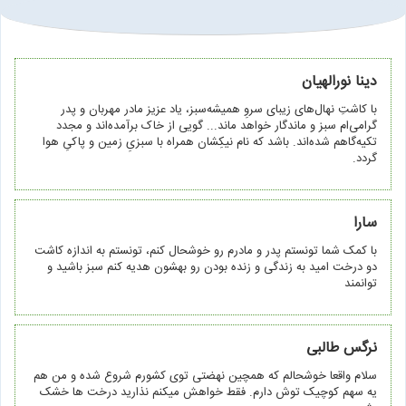
دینا نورالهیان
با کاشتِ نهال‌های زیبای سروِ همیشه‌سبز، یاد عزیز مادر مهربان و پدر
گرامی‌ام سبز و ماندگار خواهد ماند...‌ گویی از خاک برآمده‌اند و مجدد
تکیه‌گاهم شده‌اند. باشد که نام نیکِشان همراه با سبزیِ زمین و پاکیِ هوا
گردد.
سارا
با کمک شما تونستم پدر و مادرم رو خوشحال کنم، تونستم به اندازه کاشت
دو درخت امید به زندگی و زنده بودن رو بهشون هدیه کنم سبز باشید و
توانمند
نرگس طالبی
سلام واقعا خوشحالم که همچین نهضتی توی کشورم شروع شده و من هم
یه سهم کوچیک توش دارم. فقط خواهش میکنم نذارید درخت ها خشک