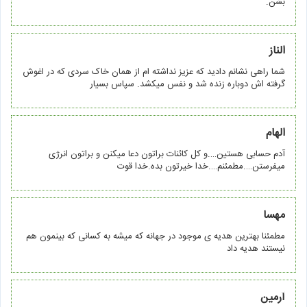
بشن.
الناز
شما راهی نشانم دادید که عزیز نداشته ام از همان خاک سردی که در اغوش
گرفته اش دوباره زنده شد و نفس میکشد. سپاس بسیار
الهام
آدم حسابی هستین….و کل کائنات براتون دعا میکنن و براتون انرژی
میفرستن….مطمئنم….خدا خیرتون بده.خدا قوت
مهسا
مطمئنا بهترین هدیه ی موجود در جهانه که میشه به کسانی که بینمون هم
نیستند هدیه داد
آرمین