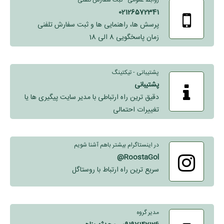
روابط عمومی - ثبت سفارش تلفنی
02126572341
پرسش ها، راهنمایی ها و ثبت سفارش تلفنی
زمان پاسخگویی 8 الی 18
پشتیبانی - تیکتینگ
پشتیبانی
دقیق ترین راه ارتباطی با مدیر سایت پیگیری ها یا
تغییرات احتمالی
در اینستاگرام بیشتر باهم آشنا شویم
RoostaGol@
سریع ترین راه ارتباط با روستاگل
مدیر گروه