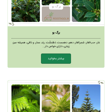
برگ بو
غار، حب‌الغار، شجرالغار، دهم، دهمست، دَهْمَشْت‎، رند، عمار، و ذاقی، همیشه سبز،
زینتی، دارای خواص دار...
بیشتر بخوانید