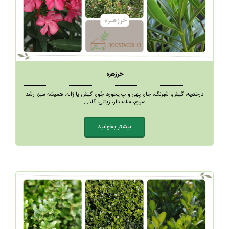
خرزهره
درختچه، گیش، شبرنگ، جار، پهی و پ یخوره، جُور، کیش یا ژاله، همیشه سبز، رشد
سریع، سایه دار، زینتی، گلد...
بیشتر بخوانید