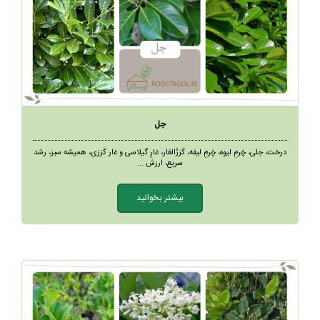
جل
درخت، جلی، چَرمِ لیوه، چَرمِ لیفه، کَرَزُالغار، غارِ گیلاسی و غار کَرَزی، همیشه سبز، رشد
سریع، ارزش ...
بیشتر بخوانید