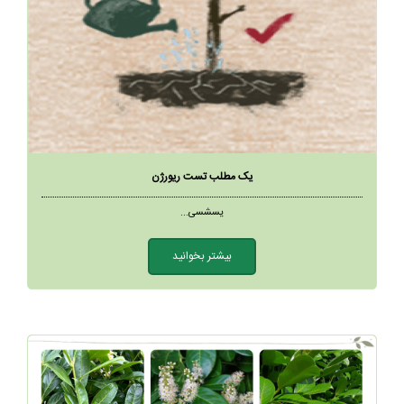
یک مطلب تست ریورژن
یسشسی...
بیشتر بخوانید