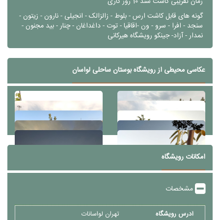
زمان تقریبی کاشت سند
10 روز کاری
گونه های قابل کاشت
ارس - بلوط - زالزالک - انجیلی - نارون - زیتون -
سنجد - افرا - سرو - ون -اقاقیا - توت - داغداغان - چنار - بید مجنون -
نمدار - آزاد- جینکو رویشگاه هیرکانی
عکاسی محیطی از رویشگاه بوستان ساحلی لواسان
امکانات رویشگاه
مشخصات
آدرس رویشگاه
تهران لواسانات