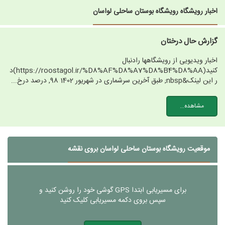
اخبار رویشگاه رویشگاه بوستان ساحلی لواسان
گزارش حال درختان
اخبار ویدیویی از رویشگاهها رادنبال
کنید(https://roostagol.ir/%D8%AF%D8%A7%D8%B4%D8%AA)د
ر این لینک&nbsp; طبق آخرین سرشماری در شهریور 1402 98, درصد درخ...
مشاهده...
موقعیت رویشگاه بوستان ساحلی لواسان بروی نقشه
برای مسیریابی ابتدا GPS گوشی خود را روشن کنید و
سپس بروی دکمه مسیریابی کلیک کنید