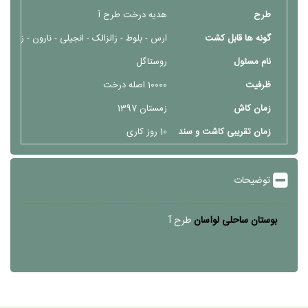
طرح
هدیه درخت طرح آ
گونه ها قابل کشت
ارس - بلوط - زالزالک - انجیلی - نارون - زیتون -
نام مسئول
روستاگل
ظرفیت
10000 اصله درخت
زمان کاش
زمستان 1397
زمان تقریبی کاشت و سند
10 روز کاری
توضیحات
بوستان ساحلی لواسان
طرح آ