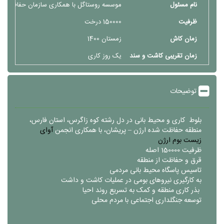
نام مسئول
موسسه روستاگل با همکاری سازمان حفاظت ا
ظرفیت
150000 درخت
زمان کاش
زمستان 1400
زمان تقریبی کاشت و سند
یک روز کاری
توضیحات
بلوط کاری و محیط بانی در دل رشته کوه زاگرس، استان فارس،
منطقه حفاظت شده ارژن – پریشان، با همکاری انجمن
آوای
زیست بوم ارژن
ظرفیت 150000 اصله
قرق و حفاظت از منطقه
تاسیس پاسگاه محیط بانی مردمی
به کارگیری نیروهای بومی در عملیات کاشت و داشت
بذر کاری منطقه و کمک به تسریع روند احیا
توسعه جنگلداری اجتماعی با مردم محلی