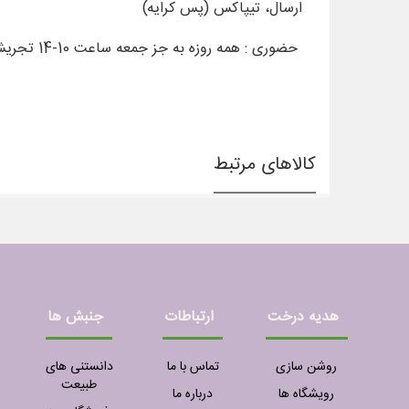
ارسال، تیپاکس (پس کرایه)
حضوری : همه روزه به جز جمعه ساعت 10-14 تجریش،تندیس سنتر، طبقه -2 فروشگاه روستاگل
کالاهای مرتبط
هدیه درخت
ارتباطات
جنبش ها
روشن سازی
تماس با ما
دانستنی های
طبیعت
رویشگاه ها
درباره ما