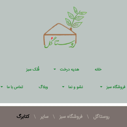
خانه
هدیه درخت
قُلک سبز
فروشگاه سبز
نشو و نما
وبلاگ
تماس با ما
روستاگل
\
فروشگاه سبز
\
سایر
\
کتابرگ