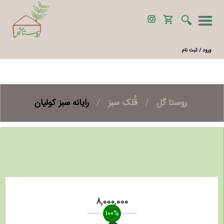
ورود / ثبت نام
روستا گل
/
قُلک سبز
/
رایانه سبز کولیان
8,000,000
100%