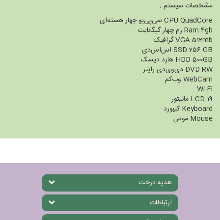
مشخصات سیستم :
CPU QuadCore سی‌پی‌یو چهار هسته‌ای
Ram 4gb رم چهار گیگابایت
VGA 512mb گرافیک
SSD 256 GB اس‌اس‌دی
HDD 500GB هارد دیسک
DVD RW دی‌وی‌دی رایتر
WebCam وب‌کم
Wi-Fi
LCD 19 مانیتور
Keyboard کیبورد
Mouse موس
هدیه درخت
ارتباطات