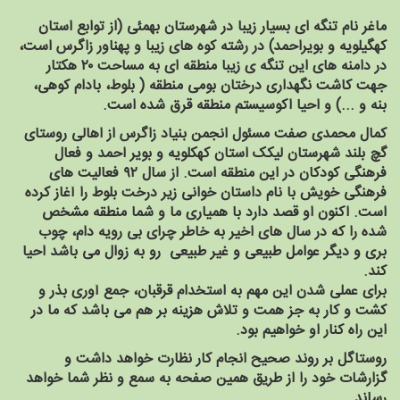
ماغر نام تنگه ای بسیار زیبا در شهرستان بهمئی (از توابع استان
کهگیلویه و بویراحمد) در رشته کوه های زیبا و پهناور زاگرس است،
در دامنه های این تنگه ی زیبا منطقه ای به مساحت ۲۰ هکتار
جهت کاشت نگهداری درختان بومی منطقه ( بلوط، بادام کوهی،
بنه و ...) و احیا اکوسیستم منطقه قرق شده است.
کمال محمدی صفت مسئول انجمن بنیاد زاگرس از اهالی روستای
گچ بلند شهرستان لیکک استان کهکلویه و بویر احمد و فعال
فرهنگی کودکان در این منطقه است. از سال ۹۲ فعالیت های
فرهنگی خویش با نام داستان خوانی زیر درخت بلوط را آغاز کرده
است. اکنون او قصد دارد با همیاری ما و شما منطقه مشخص
شده را که در سال های اخیر به خاطر چرای بی رویه دام، چوب
بری و دیگر عوامل طبیعی و غیر طبیعی رو به زوال می باشد احیا
کند.
برای عملی شدن این مهم به استخدام قرقبان، جمع آوری بذر و
کشت و کار به جز همت و تلاش هزینه بر هم می باشد که ما در
این راه کنار او خواهیم بود.
روستاگل بر روند صحیح انجام کار نظارت خواهد داشت و
گزارشات خود را از طریق همین صفحه به سمع و نظر شما خواهد
رساند.