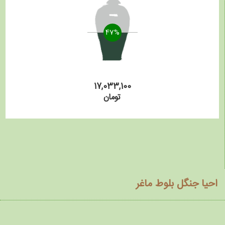
47%
17,033,100
تومان
احیا جنگل بلوط ماغر