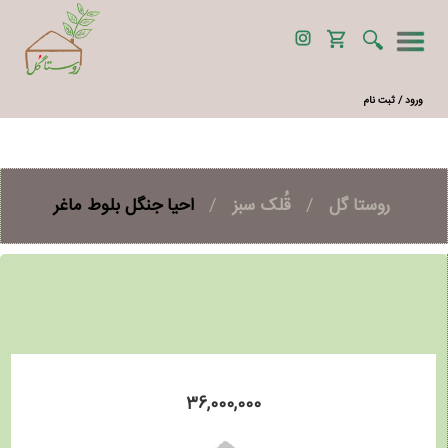
ورود / ثبت نام
روستا گل
/
قُلک سبز
/
احیا جنگل بلوط ماغر
36,000,000