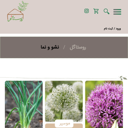
ورود / ثبت نام
روستاگل
/
نشو و نما