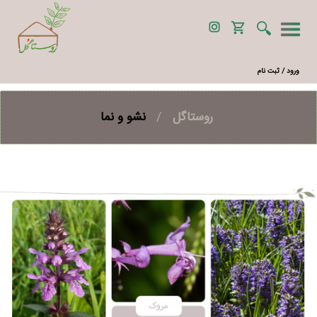
ورود / ثبت نام
روستاگل
/
نشو و نما