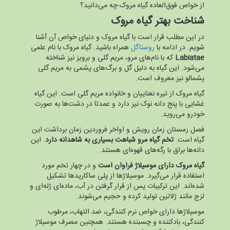
از خواص فوق‌العاده گیاه مروک چه می‌دانید؟
شناخت بهتر گیاه مروک
در این مطلب قرار است با گیاه مروک و دنیای خواص آن آشنا
شویم. در ادامه با
روستاگل
همراه باشید. گیاه مروک با نام علمی
Labiatae
که با نام‌های مرو، مریم گلی و برویز نیز شناخته
می‌شود. این گیاه به دلیل گل و برگ‌های پشمی به مریم گلی
پشمالو نیز معروف است.
گیاه مروک از تیره نعناییان و خانواده مریم گلی است. اين گياه
غشایی با پنج دانه نوک نيز دارد و عمدتا در دشت‌ها به صورت
خودرو می‌رويد.
فصل زمستان زمان رويش و اواخر فروردين زمان برداشت اين
گياه است.
تخم گياه مرو شباهت بسياری به شاهدانه دارد
. اين
دانه‌ها براق با رگه‌های قهوه‌ای هستند.
گیاه مروک دارای موسیلاژ فراوان است
و در چهار تخم مورد
استفاده قرار می‌گیرد. موسیلاژ‌ها از پلی ساکارید‌ها تشکیل
شده‌اند. این ترکیبات پس از قرار گرفتن در آب، ماده‌ای ژله‌ای و
لزج مانند ژلاتین تولید کرده و حجیم می‌شوند.
موسیلاژ‌ها دارای خواص نرم کنندگی، ضد التهاب، مرطوب
کنندگی، بادکننده و چسبنده هستند. همچنین مصرف موسیلاژ