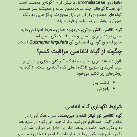
خانواده‌ی
Bromeliaceae
، با بیش از ۱۲۰ گونه‌ی مختلف است.
آنها عمدتاً گیاهانی چند ساله، بدون ساقه و همیشه سبز هستند.
گونه‌های محدودی از آن در بازار موجودند و گل‌هایی به رنگ
صورتی، بنفش، زرد، سفید و قرمز دارند.
گیاه آناناسی نقش موثری در بهبود هوای محیط اطرافش دارد
،
سمی نبوده و برای انسان و حیوانات خانگی ایمن است.
معروف‌ترین گونه‌ی آپارتمانی آن
Guzmania lingulata
است.
چگونه از گیاه آناناسی مراقبت کنیم؟
فلوریدا، هند غربی، جنوب مکزیک، آمریکای مرکزی و شمال و
غرب آمریکای جنوبی زادگاه اصلی گیاه آناناسی است. از گیاه به
روش‌های زیر تکثیر می‌شود.
کاشت بذر
پاجوش
شرایط نگهداری گیاه آناناسی
گیاه آناناسی نور فیلتر شده را می‌پسندد
پس، هرگز آن را در
مقابل تابش مستقیم خورشید قرار ندهید. این گیاه در سایه هم
به زندگی خود ادامه می‌دهد اما، این عامل در میزان رشدش
تاثیر منفی چشمگیری دارد. قرار دادن گیاه در فاصله‌ی نیم متری