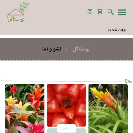
ورود / ثبت نام
روستاگل
/
نشو و نما