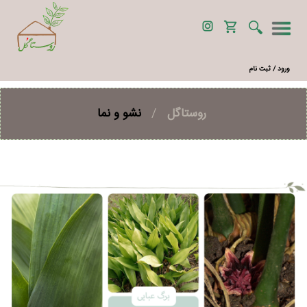
ورود / ثبت نام
روستاگل
/
نشو و نما