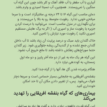
آبیاری با آب مقطر یا آب فاقد آهک و کلر باشد چون این گیاه آب
سنگین را نمی‌پسندد. همچنین، آب نسبتا اسیدی و ولرم باشد.
دمای مناسب این گیاه ۱۶ تا ۲۴ درجه ی سانتیگراد است و با سرما
میانه‌ی خوبی ندارد. رطوبت متوسط رو به بالا را می‌پسندد و
برای نگهداری در منزل مناسب است. می‌توانید با درست کردن
جزیره یا رطوبت ساز و اسپری آب ( اگر به برگ هایش مستقیم
اسپری نکنید ) رطوبت مورد نیازش را تامین کنید.
خاک گلدان باید سبک و درصد پرلیت آن زیاد باشد تا آب داخل
گلدان جمع نشده و از گندیدگی ریشه جلوگیری شود. زیر گلدان
حتما سوراخ‌های زهکش داشته باشد تا مانع خروج آب نشود.
این گیاه هر یک ماه به غیر از دو ماه آخر پاییز و دو ماه اول
زمستان، به کوددهی نیازد دارد.
هنگام پژمرده شدن گل ها، آنها را از گیاه جدا کنید.
بنفشه‌ی آفریقایی به جابجایی بسیار حساس است و سریعا دچار
شوک می‌شود. پس، از تغییر دادن مکان آن تا حد امکان
خودداری کنید.
بیماری‌های که گیاه بنفشه آفریقایی را تهدید
می‌کند
این گیاه قدرت دافعه‌ی زیادی دارد و آفت ها زیاد به سراغش