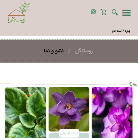
ورود / ثبت نام
روستاگل
/
نشو و نما