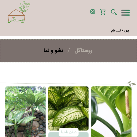
ورود / ثبت نام
روستاگل
/
نشو و نما