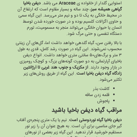
استوایی گلدار از خانواده ی
Araceae
می باشد.
دیفن باخیا
گیاهی همیشه سبز
، چند ساله و بسیار مقاوم است که ارتفاع آن
در محیط خانگی به یک تا دو و نیم متر می‌رسد. این گیاه سمی
و حاوی اگزالات کلسیم بوده و در صورت خورده شدن توسط
انسان یا حیوان خانگی می‌تواند منجر به مسمومیت، تورم
دستگاه تنفسی و حتی مرگ شود.
با بالا رفتن سن، گیاه گلدهی خواهد داشت اما، گل‌های آن زینتی
محسوب نمی‌شوند. این گیاه در صورت رشد کامل، قدی به طول
۳ متر و برگ‌های۵۰ سانتی متری خواهد داشت. انواع دیفن
باخیای آپارتمانی به دو صورت گونه‌های بزرگ و کوچک رومیزی
در بازار وجود دارند.
از مکزیک و جنوب هند غربی تا آرژانتین
زادگاه گیاه دیفن باخیا است
. این گیاه از طریق روش‌های زیر
تکثیر می‌شود.
کاشت بذر
قلمه زدن ساقه
پاجوش
مراقب گیاه دیفن باخیا باشید
دیفن باخیا گیاه نوردوستی است
. نیم یا یک متری پنجره‌ی آفتاب
گیر جای مناسبی برای آن است. به هیچ عنوان آن را زیر نور
مستقیم خورشید قرار ندهید. این گیاه زیر بعضی از نور‌های