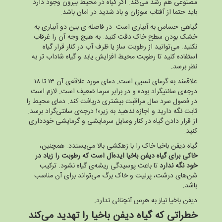
مصنوعی هم رشد می‌کند. اگر گیاه در محیط بیرون وجود دارد
باید حتما از آفتاب سوزان و باد شدید در امان باشد.
گیاهی حساس به آبیاری است. در فاصله ی بین دو آبیاری به
خشک بودن سطح خاک دقت کنید. به هیچ وجه آن را غرقاب
نکنید. می‌توانید از رطوبت ساز یا ظرف آب در کنار قرار گیاه
استفاده کنید تا رطوبت محیط افزایش یابد و گیاه شاداب تر به
نظر برسد.
علاقمند به گرمای نسبی است. دمای مورد علاقه‌ی آن ۱۳ تا ۱۸
درجه‌ی سانتیگراد بوده و در برابر سرما ضعیف است. لازم است
در فصول سرد سال مراقبت بیشتری دریافت کند. دمای محیط را
ثابت نگه دارید و اجازه ندهید به زیر۱۰ درجه‌ی سانتی‌گراد برسد.
از قرار دادن گیاه در کنار وسایل سرمایشی و گرمایشی خودداری
کنید.
گیاه دیفن باخیا خاک را با زهکشی بالا می‌پسندد. همچنین،
خاکی برای گیاه دیفن باخیا ایده‌آل است که رطوبت را زیاد در
خود نگه ندارد
تا باعث پوسیدگی ریشه‌ی گیاه نشود. ترکیب
شن‌های درشت، پرلیت و خاک برگ می‌تواند برای آن مناسب
باشد.
دیفن باخیا نیاز به هرس آنچنانی ندارد.
خطراتی که گیاه دیفن باخیا را تهدید می‌کند