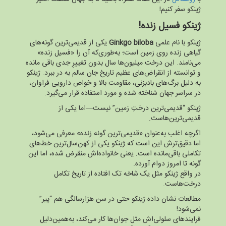
ژینکو سفر کنیم!
ژینکو فسیل زنده!
ژینکو با نام علمی
Ginkgo biloba
یکی از قدیمی‌ترین گونه‌های
گیاهی زنده روی زمین است؛ به‌طوری‌که آن را «فسیل زنده»
می‌نامند. این درخت میلیون‌ها سال بدون تغییرِ جدی باقی مانده
و توانسته از انقراض‌های عظیم تاریخ جان سالم به در ببرد. ژینکو
به دلیل برگ‌های بادبزنی، مقاومت بالا و خواص دارویی فراوان،
در سراسر جهان شناخته شده و مورد استفاده قرار می‌گیرد.
ژینکو “قدیمی‌ترین درختِ زمین” نیست—اما یکی از
قدیمی‌ترین‌هاست.
اگرچه اغلب به‌عنوان «قدیمی‌ترین گونه زنده» معرفی می‌شود،
اما دقیق‌ترش این است که ژینکو یکی از کهن‌سال‌ترین خط‌های
تکاملی باقی‌مانده است. یعنی خانواده‌اش منقرض شده، اما این
گونه تا امروز دوام آورده.
در واقع ژینکو مثل یک شاخه تک افتاده از تاریخ تکامل
درخت‌هاست.
مطالعات نشان داده ژینکو حتی در سن هزارسالگی هم “پیر”
نمی‌شود!
فرایندهای سلولی‌اش مثل جوان‌ها کار می‌کند، به‌همین‌دلیل