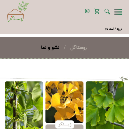
ورود / ثبت نام
روستاگل
/
نشو و نما