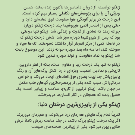
ژینکو توانسته از دوران دایناسورها تاکنون زنده بماند؛ همین
ویژگی آن را برای پژوهش‌های تکاملی بسیار مهم کرده است.
این درخت در برابر آلودگی هوا مقاومت فوق‌العاده‌ای دارد و
حتی پس از انفجار اتمی هیروشیما چند درخت ژینکو دوباره
جوانه زدند که نمادی از قدرت و زندگی شد. ژینکو تنها درختی
بود که پس از هیروشیما دوباره سبز شد. شش درخت ژینکو که
در فاصله کمی از مرکز انفجار قرار داشتند نسوختند. تنه‌ها سیاه و
سوخته شد، اما سه ماه بعد دوباره جوانه زدند. این موضوع باعث
شد ژینکو به نماد مقاومت و تولد دوباره تبدیل شود.
ژینکو نه‌ تنها یک درخت زیبا و مقاوم است، بلکه از نظر دارویی،
تاریخی و نمادین اهمیت ویژه‌ای دارد. شکل برگ‌های آن و رنگ
پاییزی‌اش جذابیت بصری فوق‌العاده‌ای ایجاد می‌کند و خواص
درمانی‌اش سبب شده یکی از پرمصرف‌ترین گیاهان طب مکمل
در جهان باشد. ژینکو ترکیبی از تاریخ، سلامت و زیبایی است؛ یک
فسیل زنده که همچنان در کنار انسان‌ها می‌درخشد.
ژینکو یکی از پاییزی‌ترین درختان دنیا:
تقریباً تمام برگ‌هایش هم‌زمان زرد می‌شوند، و هم‌زمان می‌ریزند.
اگر یک درخت ژینکو بزرگ باشد، در چند ساعت زیرش کاملاً فرش
طلایی پهن می‌شود یکی از زیباترین صحنه‌های طبیعت.