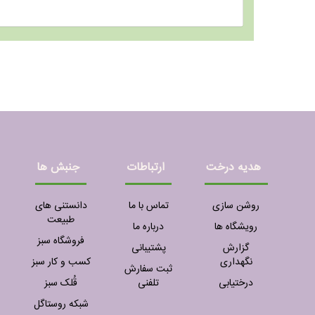
هدیه درخت
ارتباطات
جنبش ها
روشن سازی
تماس با ما
دانستنی های
طبیعت
رویشگاه ها
درباره ما
فروشگاه سبز
گزارش
پشتیبانی
نگهداری
کسب و کار سبز
ثبت سفارش
درختیابی
تلفنی
قُلک سبز
شبکه روستاگل