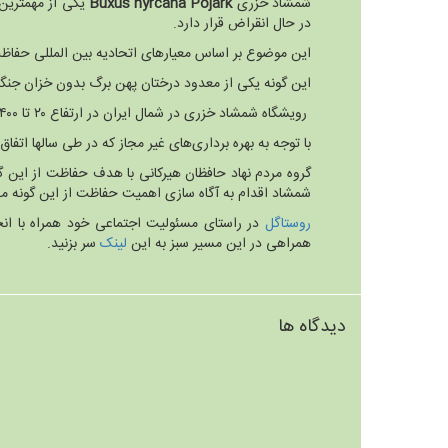
شمشاد خزری
Buxus hyrcana Pojark
یکی از مهمترین 
در حال انقراض قرار دارد.
این موضوع بر اساس معیارهای اتحادیه بین المللی حفاظت از طبیعت (IUCN) اعلام شده است. قدمت حضور این گونه در جنگل‌های هیرکانی به دو
این گونه یکی از معدود درختان پهن برگ بدون خزان جنگل‌های هیر
رویشگاه شمشاد خزری در شمال ایران در ارتفاع ۲۰ تا ۴۰۰ متر بالاتر از سطح دریاست. اما این گونه تا ارتفاع ۱۲۰۰ متری نیز مشاهده شده است.
با توجه به بهره برداری‌های غیر مجاز که در طی سالها ات
گروه مردم نهاد حافظان هیرکانی با هدف حفاظت از این گو
شمشاد اقدام به آگاه سازی اهمیت حفاظت از این گونه می‌
روستاگل
در راستای مسئولیت اجتماعی خود همراه با انج
همراهی در این مسیر سبز به این
لینک
سر بزنید.
دیدگاه ها