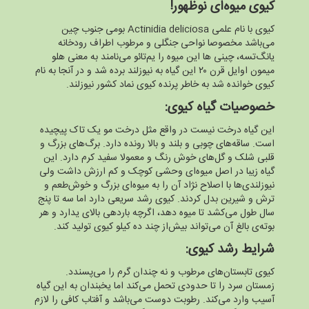
کیوی میوه‌ای نوظهور!
کیوی با نام علمی Actinidia deliciosa بومی جنوب چین
می‌باشد مخصوصا نواحی جنگلی و مرطوب اطراف رودخانه
یانگ‌تسه، چینی ها این میوه را یم‌تائو می‌نامند به معنی هلو
میمون اوایل قرن ۲۰ این گیاه به نیوزلند برده شد و در آنجا به نام
کیوی خوانده شد به خاطر پرنده کیوی نماد کشور نیوزلند.
خصوصیات گیاه کیوی:
این گیاه درخت نیست در واقع مثل درخت مو یک تاک پیچیده
است. ساقه‌های چوبی و بلند و بالا رونده دارد. برگ‌های بزرگ و
قلبی شلک و گل‌های خوش رنگ و معمولا سفید کرم دارد. این
گیاه زیبا در اصل میوه‌ای وحشی کوچک و کم ارزش داشت ولی
نیوزلندی‌ها با اصلاح نژاد آن را به میوه‌ای بزرگ و خوش‌طعم و
ترش و شیرین بدل کردند. کیوی رشد سریعی دارد اما سه تا پنج
سال طول می‌کشد تا میوه دهد، اگرچه باردهی بالای یدارد و هر
بوته‌ی بالغ آن می‌تواند بیش‌از چند ده کیلو کیوی تولید کند.
شرایط رشد کیوی:
کیوی تابستان‌های مرطوب و نه چندان گرم را می‌پسندد.
زمستان سرد را تا حدودی تحمل می‌کند اما یخبندان به این گیاه
آسیب وارد می‌کند. رطوبت دوست می‌باشد و آفتاب کافی را لازم