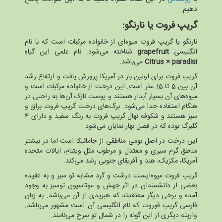
دهیم.
گریپ فروت یا نارنگو:
نارنگو یا گریپ فروت میوه‌ای از خانواده مرکبات است که با نام
انگلیسی
grapefruit
شناخته می‌شود. نام علمی این گیاه
× paradisi
Citrus
می‌باشد.
گریپ فروت برای اولین بار در آمریکا پرورش یافت و ارتفاع رشد
آن بین 5 تا 15 متر است. این درخت از خانواده مرکبات است و
میوه‌های آن بسیار آبدار هستند و پوست نازک آن‌ها به راحتی در
هنگام استفاده جدا می‌شود. برگ‌های درخت گریپ فروت براق و
سبز هستند و شکوفه نهال گریپ فروت به رنگ سفید و دارای 4
گلبرگ بوده که در فصل بهار نمایان می‌شود.
این درخت در اصل بومی مناطقی از جامائیکا است اما در بیشتر
مناطق گرم سیری و معتدل و مرطوب مثل ویتنام، ایالات متحده
آمریکا، مکزیک، هند و آفریقای جنوبی رشد می‌کند.
گریپ فروت میوه‌ایست درشت و گرد مشابه تو سبز و به عقیده
بعضی از دانشمندان در اثر جهش و موتاسیون توسبز به وجود
آمده و برخی دیگر معتقدند که هبریدی از آن می‌باشد. به زبان
فارسی گریپ فوروت که نام انگلیسی آن است مشهور می‌باشد.
واریته دیگری از این گونه را در شمال تو سرخ می‌نامند.