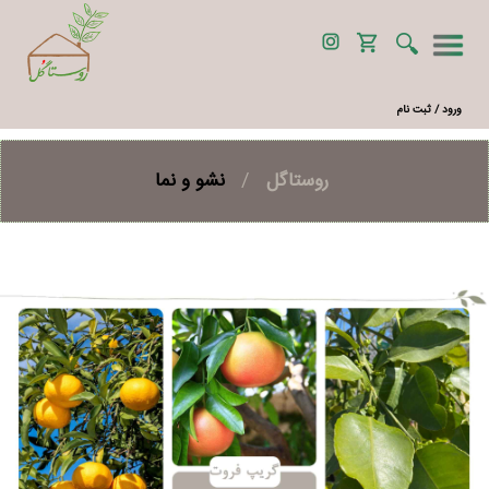
ورود / ثبت نام
روستاگل
/
نشو و نما