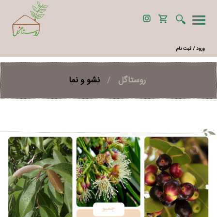
ورود / ثبت نام
روستاگل
/
نشو و نما