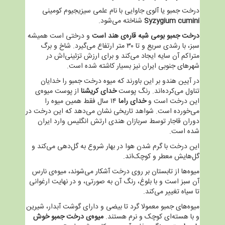
درخت جمبو یا آلوی جاوایی با نام علمی سیزیجیوم کومینی
Syzygium cumini
شناخته می‌شود.
درخت جمبو بومی شبه قاره‌ی هند است
و درختی است همیشه
سبز، با رشدی سریع و تا ۳۰ متر ارتفاع می‌گیرد. شاخ و برگ
متراکم آن سایه ایجاد می‌کند و برای ارزش تزئینی‌اش در
شهرهای جنوبی ایران نیز بسیار کاشته شده است.
در آیین هندو بر این باورند که میوه درخت جمبو را خدایان
تناول می‌کرده‌اند. رنگ پوست
خدای کریشنا
از پوست میوه‌ی
این درخت است و
خدای راما
۱۴ سال فقط همین میوه را
می‌خورده است. شواهد تاریخی نشان می‌دهد که این درخت در
دوران قاجار توسط سربازان هندی ارتش انگلیس وارد ایران
شده است.
این درخت با گرم شدن هوا در بهار شروع به گل‌دهی می‌کند و
گل‌هایش معطر و کوچک‌اند.
میوه‌ها از تابستان بر روی درخت آشکار می‌شوند، میوه‌ی نارس
آن سبز است و با بلوغ، رنگ آن به صورتی، و در نهایت ارغوانی
تا سیاه تغییر می‌کند.
میوه‌های جمبو معمولا گرد تا بیضی و دارای گوشت آبدار، شیرین
و با هسته‌ای کوچک و نرم هستند.
میوه‌ی درخت جمبو خوش