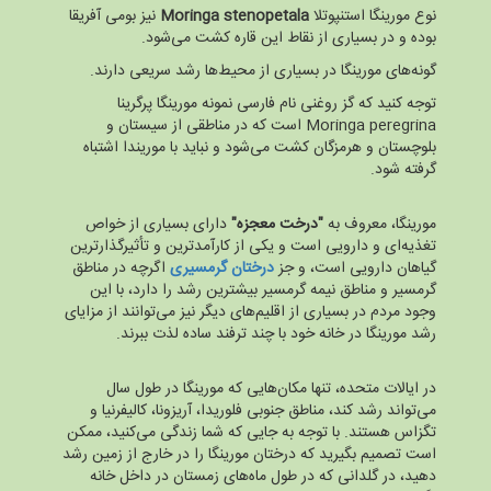
نوع مورینگا استنپوتلا
Moringa stenopetala
نیز بومی آفریقا
بوده و در بسیاری از نقاط این قاره کشت می‌شود.
گونه‌های مورینگا در بسیاری از محیط‌ها رشد سریعی دارند.
توجه کنید که گز روغنی نام فارسی نمونه مورینگا پرگرینا
Moringa peregrina است که در مناطقی از سیستان و
بلوچستان و هرمزگان کشت می‌شود و نباید با موریندا اشتباه
گرفته شود.
مورینگا، معروف به
"درخت معجزه"
دارای بسیاری از خواص
تغذیه‌ای و دارویی است و یکی از کارآمدترین و تأثیرگذارترین
گیاهان دارویی است، و جز
درختان گرمسیری
اگرچه در مناطق
گرمسیر و مناطق نیمه گرمسیر بیشترین رشد را دارد، با این
وجود مردم در بسیاری از اقلیم‌های دیگر نیز می‌توانند از مزایای
رشد مورینگا در خانه خود با چند ترفند ساده لذت ببرند.
در ایالات متحده، تنها مکان‌هایی که مورینگا در طول سال
می‌تواند رشد کند، مناطق جنوبی فلوریدا، آریزونا، کالیفرنیا و
تگزاس هستند. با توجه به جایی که شما زندگی می‌کنید، ممکن
است تصمیم بگیرید که درختان مورینگا را در خارج از زمین رشد
دهید، در گلدانی که در طول ماه‌های زمستان در داخل خانه