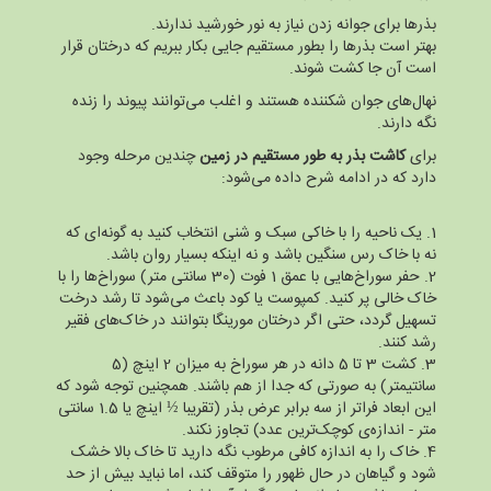
بذرها برای جوانه زدن نیاز به نور خورشید ندارند.
بهتر است بذرها را بطور مستقیم جایی بکار ببریم که درختان قرار
است آن جا کشت شوند.
نهال‌های جوان شکننده هستند و اغلب می‌توانند پیوند را زنده
نگه دارند.
برای
کاشت بذر به طور مستقیم در زمین
چندین مرحله وجود
دارد که در ادامه شرح داده می‌شود:
1. یک ناحیه را با خاکی سبک و شنی انتخاب کنید به گونه‌ای که
نه با خاک رس سنگین باشد و نه اینکه بسیار روان باشد.
2. حفر سوراخ‌هایی با عمق 1 فوت (30 سانتی متر) سوراخ‌ها را با
خاک خالی پر کنید. کمپوست یا کود باعث می‌شود تا رشد درخت
تسهیل گردد، حتی اگر درختان مورینگا بتوانند در خاک‌های فقیر
رشد کنند.
3. کشت 3 تا 5 دانه در هر سوراخ به میزان 2 اینچ (5
سانتیمتر) به صورتی که جدا از هم باشند. همچنین توجه شود که
این ابعاد فراتر از سه برابر عرض بذر (تقریبا ½ اینچ یا 1.5 سانتی
متر - اندازه‌ی کوچک‌ترین عدد) تجاوز نکند.
4. خاک را به اندازه کافی مرطوب نگه دارید تا خاک بالا خشک
شود و گیاهان در حال ظهور را متوقف کند، اما نباید بیش از حد