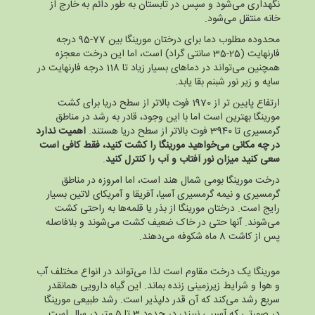
نگهداری می‌شود و سپس در تابستان به طور دائم به خارج از
خانه منتقل می‌شود.
محدوده مطلوب دما برای درختان مورینگا بین 77-95 درجه
فارنهایت (25-35 سانتی گراد) است، اما این درخت معجزه
همچنین می‌تواند در دماهای بسیار زیاد تا 118 درجه فارنهایت در
سایه و زیر نور شبنم بقا یابد.
ارتفاع پایین تر از 1970 فوت بالاتر از سطح دریا برای کشت
مورینگا بهترین است اما با این وجود، قادر به رشد در مناطق
گرمسیری تا 3940 فوت بالاتر از سطح دریا هستند.
اهمیت ندارد
در چه مکانی می‌خواهید مورینگا را کشت کنید، فقط کافی است
سعی کنید میزان نور آفتاب و آب را کنترل کنید
.
درخت مورینگا بومی شمال هند است، اما امروزه در مناطق
گرمسیری و نیمه گرمسیری آسیا، آفریقا و آمریکای لاتین بسیار
رایج است. درختان مورینگا از بذر یا قلمه‌ها به راحتی کشت
می‌شوند. آنها حتی در خاک ضعیف کشت می‌شوند و بلافاصله
پس از کاشت 8 ماه شکوفه می‌دهند.
مورینگا یک درخت مقاوم است لذا می‌تواند در انواع مختلف آب
و هوا و شرایط زیرزمینی زنده بماند. این گیاه دارویی همانقدر
سریع رشد می‌کند که آن قدر دلپذیر است. رشد طبیعی مورینگا
در صورتی که آسیبی نبیند، در حدود 3 تا 5 متر در سال است.