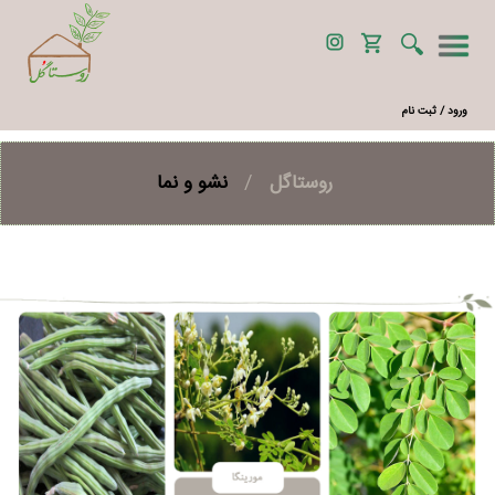
ورود / ثبت نام
روستاگل
/
نشو و نما