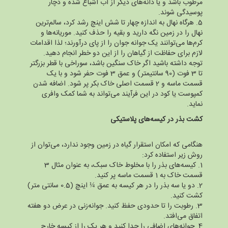
مرطوب باشد و یا دانه‌های دیگر از آب اشباع شده و دچار
پوسیدگی شوند.
5. هرگاه نهال به اندازه چهار تا شش اینچ رشد کرد، سالم‌ترین
نهال را در زمین نگه دارید و بقیه را حذف کنید. موریانه‌ها و
کرم‌ها می‌توانند یک جوانه جوان را از پای درآورند؛ لذا اقدامات
لازم برای حفاظت از گیاهان را از این دو خطر انجام دهید.
توجه داشته باشید اگر خاک سنگین باشد، سوراخی با قطر بزرگتر
تا 3 فوت (90 سانتیمتر) و عمق 3 فوت حفر شود و با یک
قسمت ماسه و 2 قسمت اصلی خاک بکر پر شود. اضافه شدن
کمپوست یا کود در این فرآیند می‌تواند به شما کمک وافری
نماید.
کشت بذر در کیسه‌های پلاستیکی
هنگامی که امکان استقرار گیاه در زمین وجود ندارد، می‌توان از
روش زیر استفاده کرد:
1. کیسه‌های بذر را با مخلوط خاک سبک، به عنوان مثال 3
قسمت خاک به 1 قسمت ماسه پر کنید.
2. دو یا سه بذر را در هر کیسه به عمق ¼ اینچ (0.5 سانتی متر)
کشت کنید.
3. رطوبت را تا حدودی حفظ کنید. جوانه‌زنی در عرض دو هفته
اتفاق می‌افتد.
4. جوانه‌های اضافی را جدا کنید و هر یک را از کیسه خارج