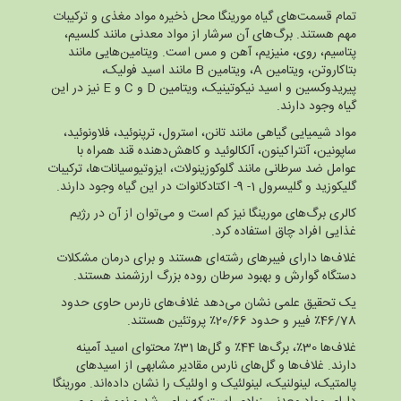
تمام قسمت‌های گیاه مورینگا محل ذخیره مواد مغذی و ترکیبات
مهم هستند. برگ‌های آن سرشار از مواد معدنی مانند کلسیم،
پتاسیم، روی، منیزیم، آهن و مس است. ویتامین‌هایی مانند
بتاکاروتن، ویتامین A، ویتامین B مانند اسید فولیک،
پیریدوکسین و اسید نیکوتینیک، ویتامین D و C و E نیز در این
گیاه وجود دارند.
مواد شیمیایی گیاهی مانند تانن، استرول، ترپنوئید، فلاونوئید،
ساپونین، آنتراکینون، آلکالوئید و کاهش‌دهنده قند همراه با
عوامل ضد سرطانی مانند گلوکوزینولات، ایزوتیوسیانات‌ها، ترکیبات
گلیکوزید و گلیسرول 1- 9- اکتادکانوات در این گیاه وجود دارند.
کالری برگ‌های مورینگا نیز کم است و می‌توان از آن در رژیم
غذایی افراد چاق استفاده کرد.
غلاف‌ها دارای فیبرهای رشته‌ای هستند و برای درمان مشکلات
دستگاه گوارش و بهبود سرطان روده بزرگ ارزشمند هستند.
یک تحقیق علمی نشان می‌دهد غلاف‌های نارس حاوی حدود
46/78٪ فیبر و حدود 20/66٪ پروتئین هستند.
غلاف‌ها 30٪، برگ‌ها 44٪ و گل‌ها 31٪ محتوای اسید آمینه
دارند. غلاف‌ها و گل‌های نارس مقادیر مشابهی از اسیدهای
پالمتیک، لینولنیک، لینولئیک و اولئیک را نشان داده‌اند. مورینگا