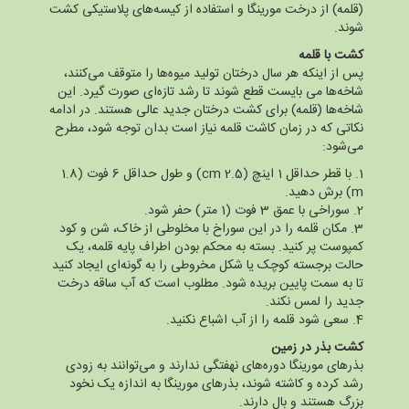
(قلمه) از درخت مورینگا و استفاده از کیسه‌های پلاستیکی کشت
شوند.
کشت با قلمه
پس از اینکه هر سال درختان تولید میوه‌ها را متوقف می‌کنند،
شاخه‌ها می بایست قطع شوند تا رشد تازه‌ای صورت گیرد. این
شاخه‌ها (قلمه) برای کشت درختان جدید عالی هستند. در ادامه
نکاتی که در زمان کاشت قلمه نیاز است بدان توجه شود، مطرح
می‌شود:
1. با قطر حداقل 1 اینچ (2.5 cm) و طول حداقل 6 فوت (1.8
m) برش دهید.
2. سوراخی با عمق 3 فوت (1 متر) حفر شود.
3. مکان قلمه را در این سوراخ با مخلوطی از خاک، شن و کود
کمپوست پر کنید. بسته به محکم بودن اطراف پایه قلمه، یک
حالت برجسته کوچک یا شکل مخروطی را به گونه‌ای ایجاد کنید
تا به سمت پایین بریده شود. مطلوب است که آب ساقه درخت
جدید را لمس نکند.
4. سعی شود قلمه را از آب اشباع نکنید.
کشت بذر در زمین
بذرهای مورینگا دوره‌های نهفتگی ندارند و می‌توانند به زودی
رشد کرده و کاشته شوند، بذرهای مورینگا به اندازه یک نخود
بزرگ هستند و بال دارند.