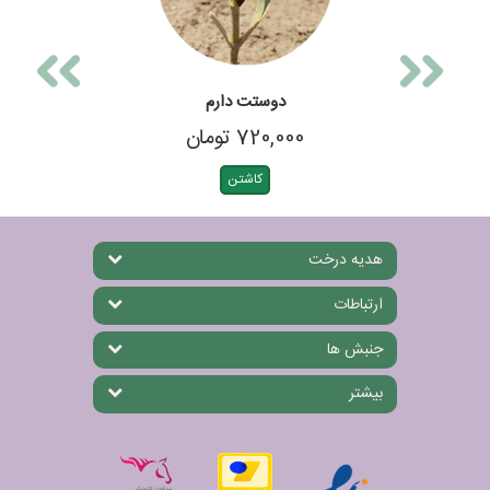
دوستت دارم
720,000 تومان
کاشتن
هدیه درخت
ارتباطات
جنبش ها
بیشتر