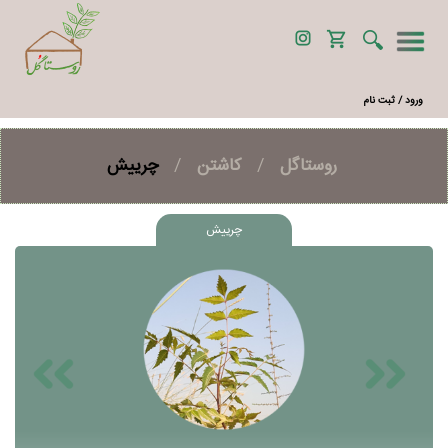
ورود / ثبت نام
روستاگل
/
کاشتن
/
چرییش
چرییش