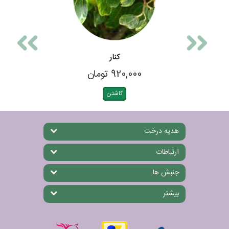
کنار
920,000 تومان
کاشتن
هدیه درخت
ارتباطات
جنبش ها
بیشتر