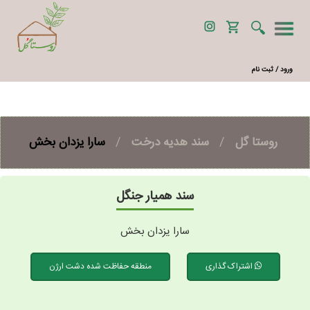
ورود / ثبت نام
روستا گل
/
سند هدیه درخت
/
سارا یزدان بخش
سند همیار جنگل
سارا یزدان بخش
اشتراک گذاری
منطقه حفاظت شده دشت ارژن