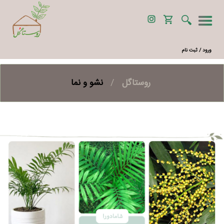
ورود / ثبت نام
روستاگل
/
نشو و نما