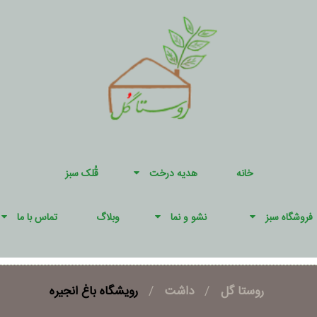
خانه
هدیه درخت
قُلک سبز
فروشگاه سبز
نشو و نما
وبلاگ
تماس با ما
روستا گل
/
داشت
/
رویشگاه باغ انجیره