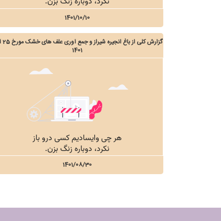
1401/10/10
گزارش کلی از با
1401
1401/08/30