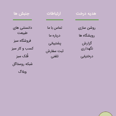
هدیه درخت
ارتباطات
جنبش ها
روشن سازی
تماس با ما
دانستنی های
طبیعت
رویشگاه ها
درباره ما
فروشگاه سبز
گزارش
پشتیبانی
نگهداری
کسب و کار سبز
ثبت سفارش
درختیابی
تلفنی
قُلک سبز
شبکه روستاگل
وبلاگ