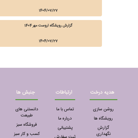
1404/07/27
گزارش رویشگاه اروست مهر 1404
1404/07/27
هدیه درخت
ارتباطات
جنبش ها
روشن سازی
تماس با ما
دانستنی های
طبیعت
رویشگاه ها
درباره ما
فروشگاه سبز
گزارش
پشتیبانی
نگهداری
کسب و کار سبز
ثبت سفارش