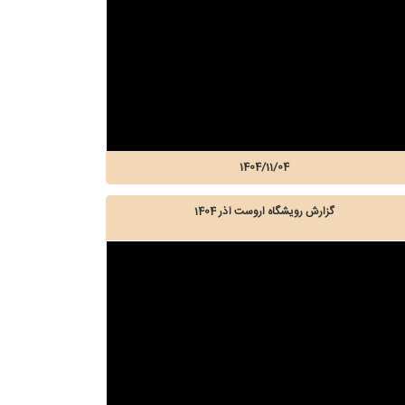
1404/11/04
گزارش رویشگاه اروست آذر 1404