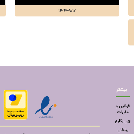
1404/09/17
بیشتر
قوانین و
مقررات
چی بکارم
بیلخان