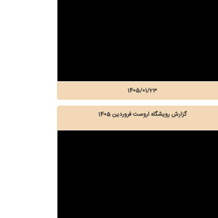
1405/01/23
گزارش رویشگاه اروست فروردین 1405