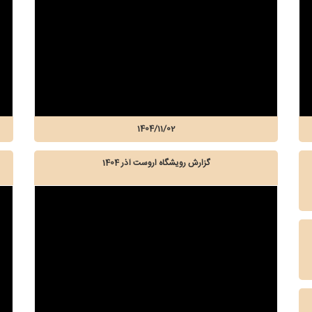
1404/11/02
گزارش رویشگاه اروست آذر 1404