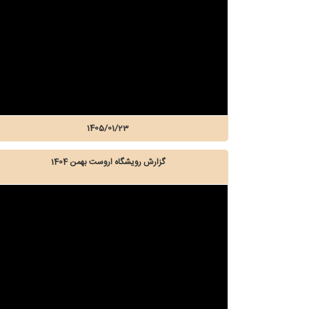
1405/01/23
گزارش رویشگاه اروست بهمن 1404