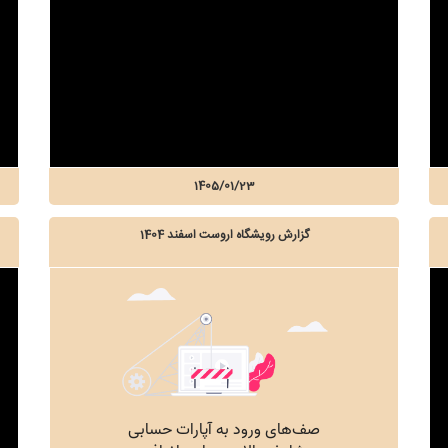
1405/01/23
گزارش رویشگاه اروست اسفند 1404