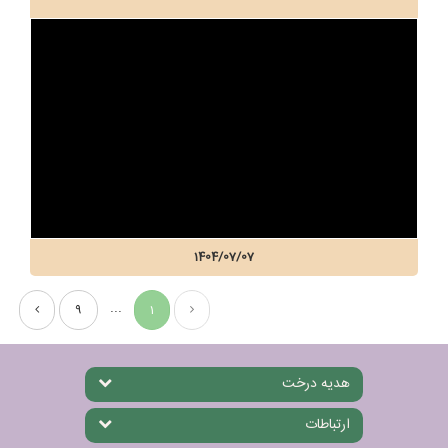
1404/07/07
...
9
1
هدیه درخت
ارتباطات